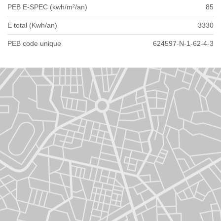
PEB E-SPEC (kwh/m²/an)
85
E total (Kwh/an)
3330
PEB code unique
624597-N-1-62-4-3