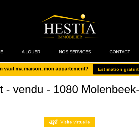
RE
A LOUER
NOS SERVICES
CONTACT
n vaut ma maison, mon appartement?
Estimation gratui
t - vendu
-
1080 Molenbeek-
Visite virtuelle