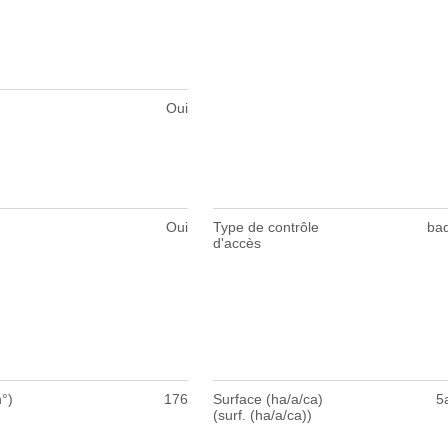
Oui
Oui
Type de contrôle
ba
d'accès
°)
176
Surface (ha/a/ca)
5
(surf. (ha/a/ca))