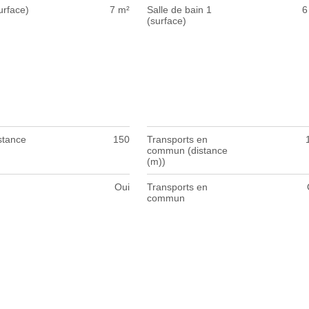
urface)
7 m²
Salle de bain 1
6
(surface)
stance
150
Transports en
commun (distance
(m))
Oui
Transports en
commun