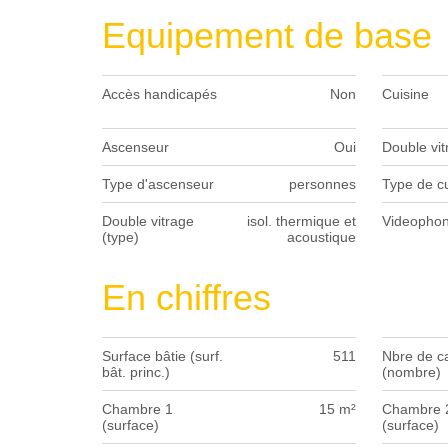
Equipement de base
Accès handicapés
Non
Cuisine
Ascenseur
Oui
Double vit
Type d'ascenseur
personnes
Type de cu
Double vitrage
isol. thermique et
Videopho
(type)
acoustique
En chiffres
Surface bâtie (surf.
511
Nbre de c
bât. princ.)
(nombre)
Chambre 1
15 m²
Chambre 
(surface)
(surface)