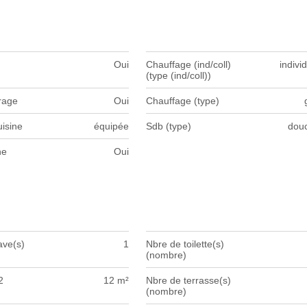
Oui
Chauffage (ind/coll)
indivi
(type (ind/coll))
rage
Oui
Chauffage (type)
isine
équipée
Sdb (type)
dou
ne
Oui
ave(s)
1
Nbre de toilette(s)
(nombre)
2
12 m²
Nbre de terrasse(s)
(nombre)