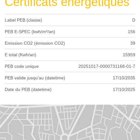
Certificats énergétiques
Label PEB (classe)
D
PEB E-SPEC (kwh/m²/an)
156
Emission CO2 (émission CO2)
39
E total (Kwh/an)
15959
PEB code unique
20251017-0000731168-01-7
PEB valide jusqu'au (datetime)
17/10/2035
Date du PEB (datetime)
17/10/2025