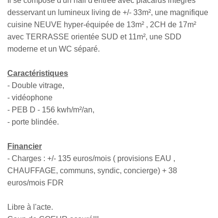
Il se compose d'un hall d'entrée avec placards intégrés
desservant un lumineux living de +/- 33m², une magnifique
cuisine NEUVE hyper-équipée de 13m² , 2CH de 17m²
avec TERRASSE orientée SUD et 11m², une SDD
moderne et un WC séparé.
Caractéristiques
- Double vitrage,
- vidéophone
- PEB D - 156 kwh/m²/an,
- porte blindée.
Financier
- Charges : +/- 135 euros/mois ( provisions EAU ,
CHAUFFAGE, communs, syndic, concierge) + 38
euros/mois FDR
Libre à l'acte.