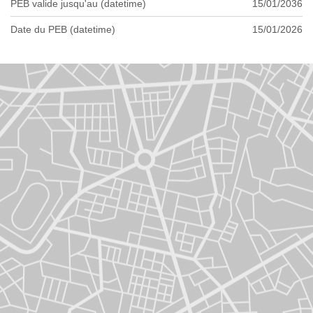
PEB valide jusqu'au (datetime)
15/01/2036
Date du PEB (datetime)
15/01/2026