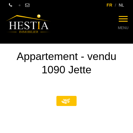
FR
NL
MENU
Appartement - vendu
1090 Jette