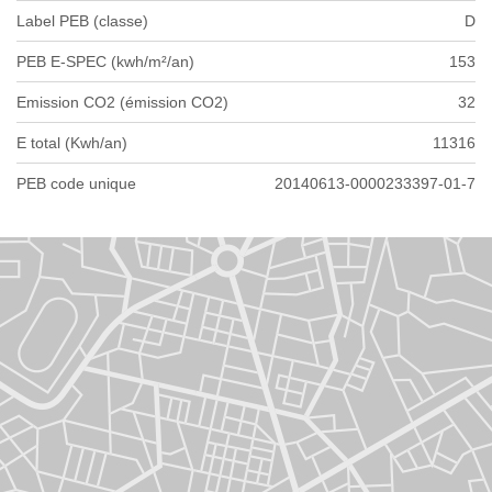
Label PEB (classe)
D
PEB E-SPEC (kwh/m²/an)
153
Emission CO2 (émission CO2)
32
E total (Kwh/an)
11316
PEB code unique
20140613-0000233397-01-7