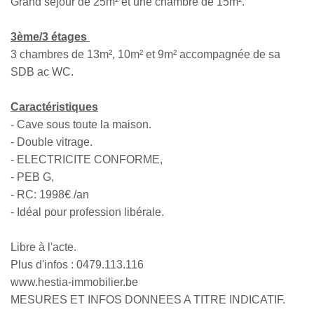
Grand séjour de 25m² et une chambre de 15m².
3ème/3 étages
3 chambres de 13m², 10m² et 9m² accompagnée de sa
SDB ac WC.
Caractéristiques
- Cave sous toute la maison.
- Double vitrage.
- ELECTRICITE CONFORME,
- PEB G,
- RC: 1998€ /an
- Idéal pour profession libérale.
Libre à l'acte.
Plus d'infos : 0479.113.116
www.hestia-immobilier.be
MESURES ET INFOS DONNEES A TITRE INDICATIF.