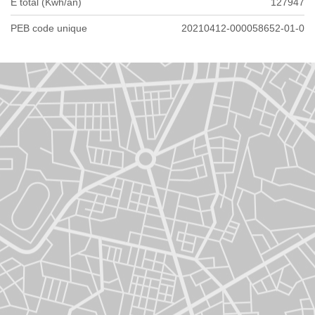
E total (Kwh/an)
127947
PEB code unique
20210412-000058652-01-0