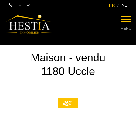
FR
NL
MENU
Maison - vendu
1180 Uccle