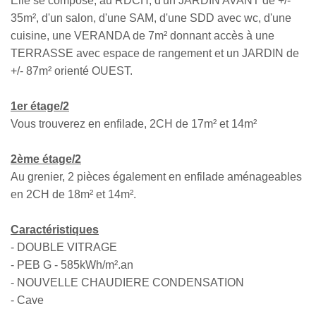
Elle se compose, au RDCH, d'un JARDIN AVANT de +/-
35m², d'un salon, d'une SAM, d'une SDD avec wc, d'une
cuisine, une VERANDA de 7m² donnant accès à une
TERRASSE avec espace de rangement et un JARDIN de
+/- 87m² orienté OUEST.
1er étage/2
Vous trouverez en enfilade, 2CH de 17m² et 14m²
2ème étage/2
Au grenier, 2 pièces également en enfilade aménageables
en 2CH de 18m² et 14m².
Caractéristiques
- DOUBLE VITRAGE
- PEB G - 585kWh/m².an
- NOUVELLE CHAUDIERE CONDENSATION
- Cave