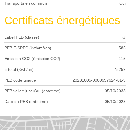
Transports en commun
Oui
Certificats énergétiques
Label PEB (classe)
G
PEB E-SPEC (kwh/m²/an)
585
Emission CO2 (émission CO2)
115
E total (Kwh/an)
75252
PEB code unique
20231005-0000657624-01-9
PEB valide jusqu'au (datetime)
05/10/2033
Date du PEB (datetime)
05/10/2023