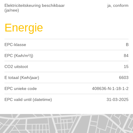
Elektriciteitskeuring beschikbaar
ja, conform
(ja/nee)
Energie
EPC-klasse
B
EPC (Kwh/m²/j)
84
CO2 uitstoot
15
E totaal (Kwh/jaar)
6603
EPC unieke code
408636-N-1-18-1-2
EPC valid until (datetime)
31-03-2025