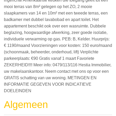
ingerichte Amerikaanse keuken die toegang geeft tot een
mooi terras van 8m² gelegen op het ZO, 2 mooie
slaapkamers van 14 en 10m² met een tweede terras, een
badkamer met dubbel lavabobad en apart toilet. Het
appartement beschikt ook over een wasruimte. Dubbele
beglazing, hoogwaardige afwerking, zeer goede isolatie,
individuele verwarming op gas. PEB: B, Kelder. Huurprijs:
€ 1190/maand Voorzieningen voor kosten: 150 euro/maand
(schoonmaak, beheerder, onderhoud, lift) Verplichte
parkeerplaats: €90 Gratis vanaf 1 maart Favoriete
ZEKERHEID!!!! Meer info: 0479/113/116 Hestia Immobilier,
uw makelaarskantoor. Neem contact met ons op voor een
GRATIS schatting van uw woning. METINGEN EN
INFORMATIE GEGEVEN VOOR INDICATIEVE
DOELEINDEN
Algemeen