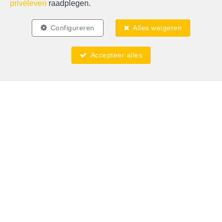
Zoek op de kaart
privéleven
raadplegen.
Configureren
Alles weigeren
Accepteer alles