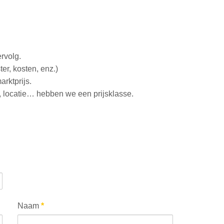
rvolg.
r, kosten, enz.)
rktprijs.
t, locatie… hebben we een prijsklasse.
Naam
*