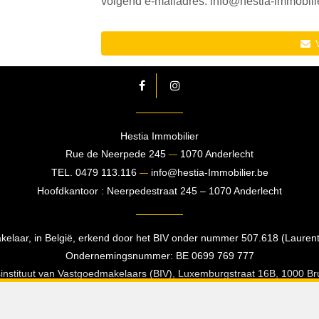
volgend e-mailadres: info@hestia-immobilie
V
Hestia Immobilier
Rue de Neerpede 245
1070 Anderlecht
—
TEL.
0479 113.116
info@hestia-Immobilier.be
—
Hoofdkantoor : Neerpedestraat 245 – 1070 Anderlecht
aar, in België, erkend door het BIV onder nummer 507.618 (Laurent 
Ondernemingsnummer: BE 0699 769 777
sinstituut van Vastgoedmakelaars (BIV), Luxemburgstraat 16B, 1000 Bru
Onderworpen aan de
deontologische code van het BIV
BA en borgstelling via AXA Belgium NV, Troonplein 1, 1000 Brussel.