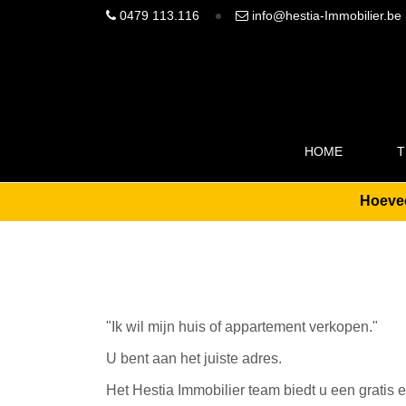
0479 113.116
info@hestia-Immobilier.be
HOME
T
Hoevee
"Ik wil mijn huis of appartement verkopen."
U bent aan het juiste adres.
Het Hestia Immobilier team biedt u een gratis 