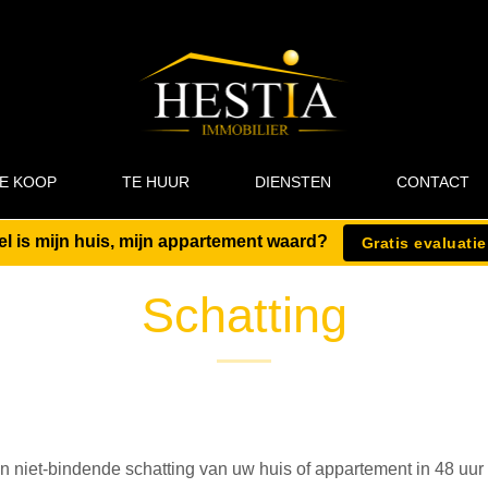
E KOOP
TE HUUR
DIENSTEN
CONTACT
l is mijn huis, mijn appartement waard?
Gratis evaluatie
Schatting
en niet-bindende schatting van uw huis of appartement in 48 uur