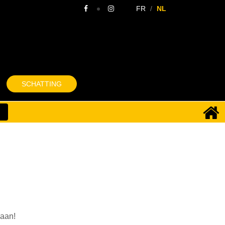
FR
NL
SCHATTING
 aan!