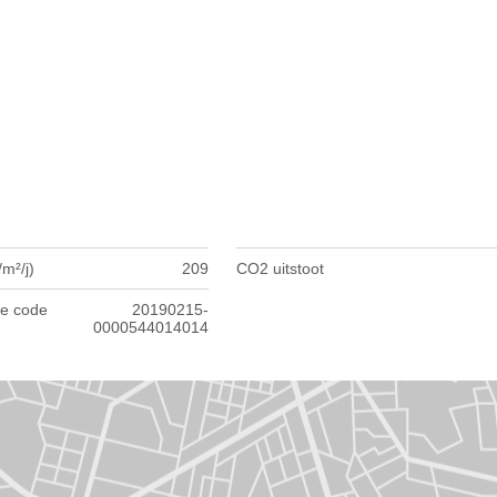
m²/j)
209
CO2 uitstoot
e code
20190215-
0000544014014