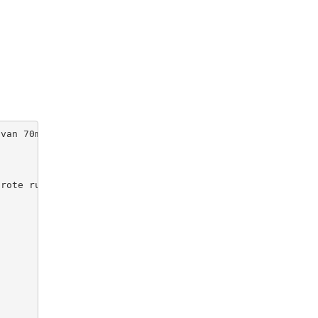
van 70m ², gelegen op de 2e verdieping van een klein geb
rote ruimte van douche geeft.
