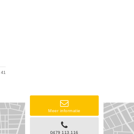
41
Meer informatie
0479 113.116