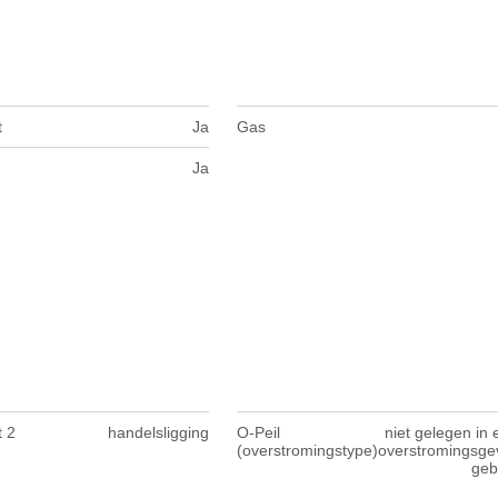
t
Ja
Gas
Ja
t 2
handelsligging
O-Peil
niet gelegen in 
(overstromingstype)
overstromingsge
geb