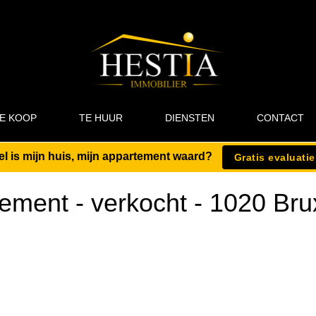
E KOOP
TE HUUR
DIENSTEN
CONTACT
l is mijn huis, mijn appartement waard?
Gratis evaluatie
ement - verkocht
-
1020 Bru