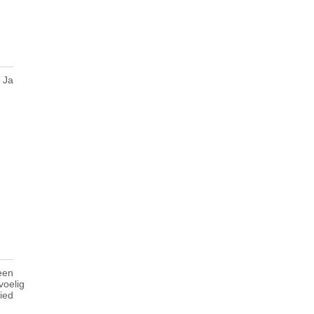
Ja
een
voelig
ied