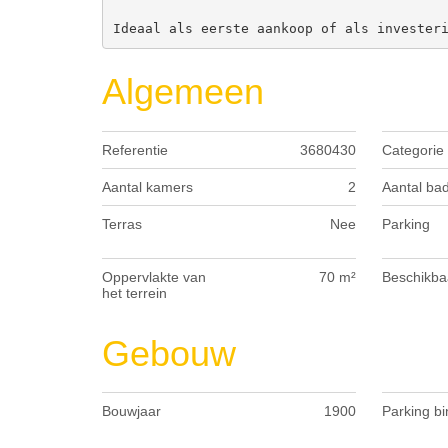
Ideaal als eerste aankoop of als invester
Algemeen
Referentie
3680430
Categorie
Aantal kamers
2
Aantal ba
Terras
Nee
Parking
Oppervlakte van
70 m²
Beschikba
het terrein
Gebouw
Bouwjaar
1900
Parking b