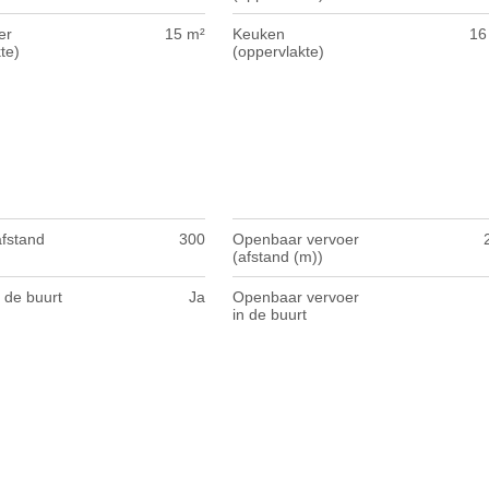
er
15 m²
Keuken
16
te)
(oppervlakte)
afstand
300
Openbaar vervoer
(afstand (m))
 de buurt
Ja
Openbaar vervoer
in de buurt