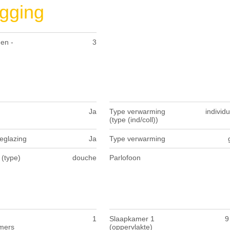
gging
en -
3
Ja
Type verwarming
individ
(type (ind/coll))
eglazing
Ja
Type verwarming
(type)
douche
Parlofoon
1
Slaapkamer 1
9
mers
(oppervlakte)