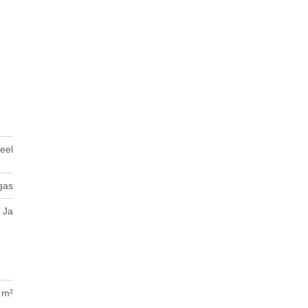
ueel
gas
Ja
 m²