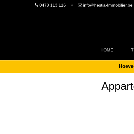
0479 113.116
info@hestia-Immobilier.be
HOME
T
Hoevee
Appart