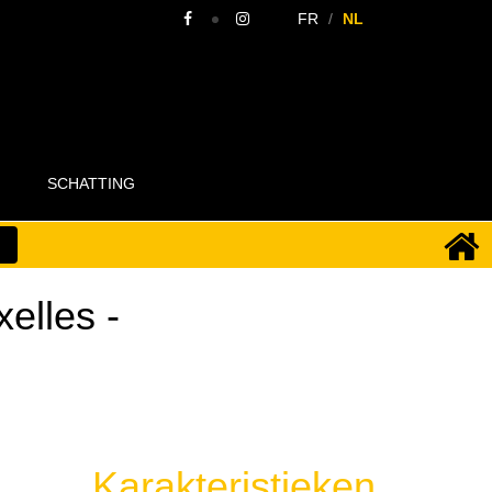
FR
NL
SCHATTING
xelles
-
Karakteristieken