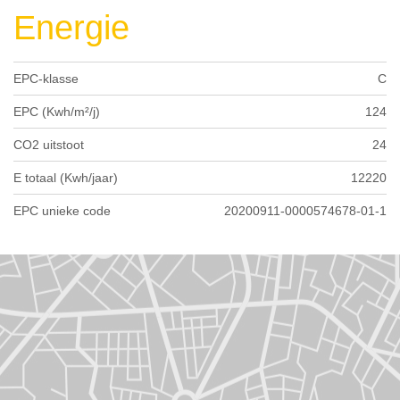
Energie
EPC-klasse
C
EPC (Kwh/m²/j)
124
CO2 uitstoot
24
E totaal (Kwh/jaar)
12220
EPC unieke code
20200911-0000574678-01-1