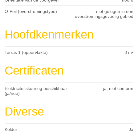
Oriëntatie van de voorgevel
noord
O-Peil (overstromingstype)
niet gelegen in een
overstromingsgevoelig gebied
Hoofdkenmerken
Terras 1 (oppervlakte)
8 m²
Certificaten
Elektriciteitskeuring beschikbaar
ja, niet conform
(ja/nee)
Diverse
Kelder
Ja