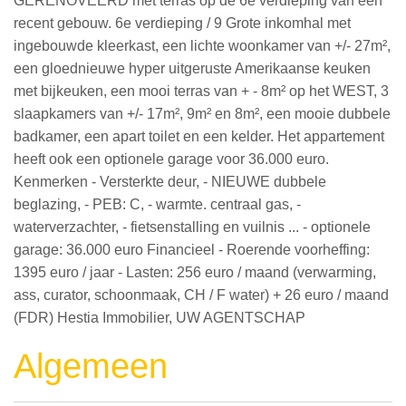
GERENOVEERD met terras op de 6e verdieping van een
recent gebouw. 6e verdieping / 9 Grote inkomhal met
ingebouwde kleerkast, een lichte woonkamer van +/- 27m²,
een gloednieuwe hyper uitgeruste Amerikaanse keuken
met bijkeuken, een mooi terras van + - 8m² op het WEST, 3
slaapkamers van +/- 17m², 9m² en 8m², een mooie dubbele
badkamer, een apart toilet en een kelder. Het appartement
heeft ook een optionele garage voor 36.000 euro.
Kenmerken - Versterkte deur, - NIEUWE dubbele
beglazing, - PEB: C, - warmte. centraal gas, -
waterverzachter, - fietsenstalling en vuilnis ... - optionele
garage: 36.000 euro Financieel - Roerende voorheffing:
1395 euro / jaar - Lasten: 256 euro / maand (verwarming,
ass, curator, schoonmaak, CH / F water) + 26 euro / maand
(FDR) Hestia Immobilier, UW AGENTSCHAP
Algemeen