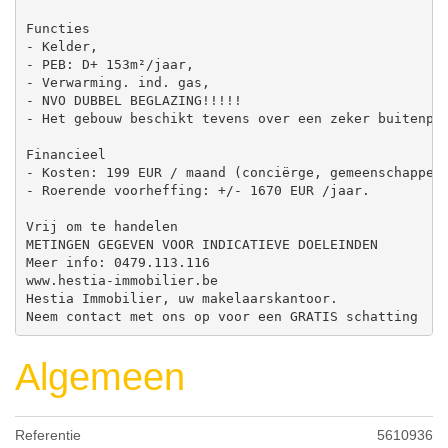
Functies

- Kelder,

- PEB: D+ 153m²/jaar,

- Verwarming. ind. gas,

- NVO DUBBEL BEGLAZING!!!!!

- Het gebouw beschikt tevens over een zeker buitenpar
Financieel

- Kosten: 199 EUR / maand (conciërge, gemeenschappeli
- Roerende voorheffing: +/- 1670 EUR /jaar.

Vrij om te handelen

METINGEN GEGEVEN VOOR INDICATIEVE DOELEINDEN

Meer info: 0479.113.116

www.hestia-immobilier.be

Hestia Immobilier, uw makelaarskantoor.

Neem contact met ons op voor een GRATIS schatting
Algemeen
Referentie
5610936