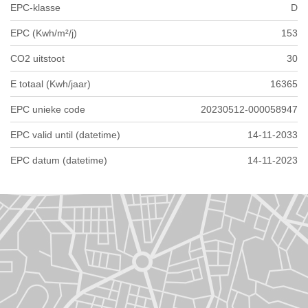
EPC-klasse
D
EPC (Kwh/m²/j)
153
CO2 uitstoot
30
E totaal (Kwh/jaar)
16365
EPC unieke code
20230512-000058947
EPC valid until (datetime)
14-11-2033
EPC datum (datetime)
14-11-2023