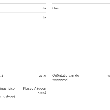
t
Ja
Gas
Ja
t 2
rustig
Oriëntatie van de
w
voorgevel
ngsrisico
Klasse A (geen
kans)
mingstype)