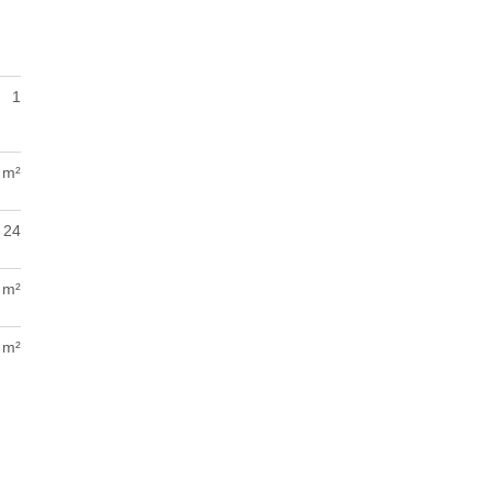
1
 m²
24
 m²
 m²