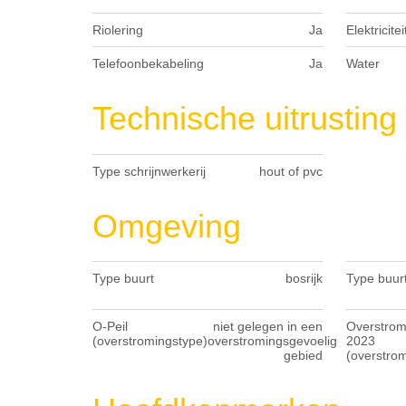
Riolering
Ja
Elektricitei
Telefoonbekabeling
Ja
Water
Technische uitrusting
Type schrijnwerkerij
hout of pvc
Omgeving
Type buurt
bosrijk
Type buur
O-Peil
niet gelegen in een
Overstromi
(overstromingstype)
overstromingsgevoelig
2023
gebied
(overstro