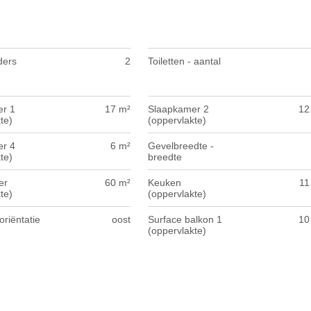
ders
2
Toiletten - aantal
r 1
17 m²
Slaapkamer 2
12
te)
(oppervlakte)
r 4
6 m²
Gevelbreedte -
te)
breedte
er
60 m²
Keuken
11
te)
(oppervlakte)
oriëntatie
oost
Surface balkon 1
10
(oppervlakte)