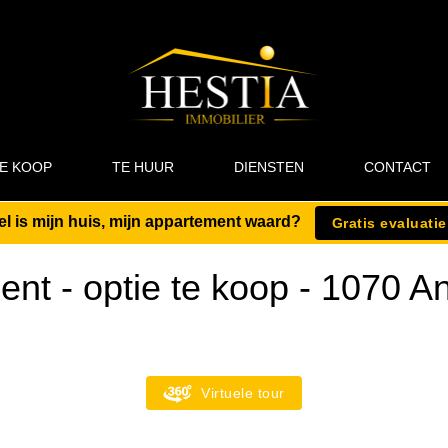
E KOOP
TE HUUR
DIENSTEN
CONTACT
l is mijn huis, mijn appartement waard?
Gratis evaluatie
nt - optie te koop
-
1070 An
Virtuele tour