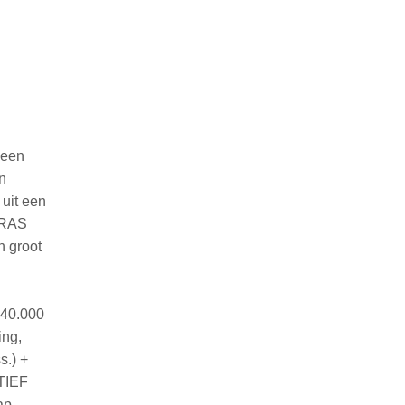
 een
n
uit een
ERRAS
n groot
40.000
ing,
s.) +
TIEF
ap.