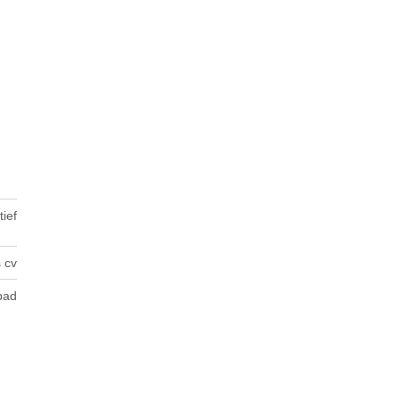
tief
 cv
gbad