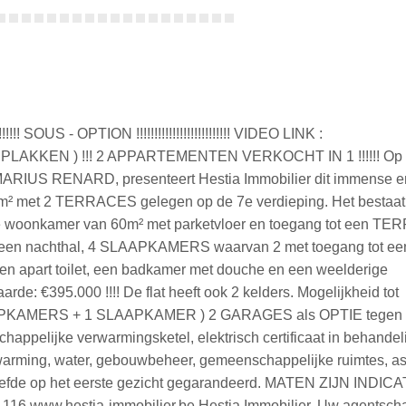
!!!!!!! SOUS - OPTION !!!!!!!!!!!!!!!!!!!!!!!!!! VIDEO LINK :
 PLAKKEN ) !!! 2 APPARTEMENTEN VERKOCHT IN 1 !!!!!! Op
n MARIUS RENARD, presenteert Hestia Immobilier dit immense e
0m² met 2 TERRACES gelegen op de 7e verdieping. Het bestaat 
hte woonkamer van 60m² met parketvloer en toegang tot een T
, een nachthal, 4 SLAAPKAMERS waarvan 2 met toegang tot ee
n apart toilet, een badkamer met douche en een weelderige
rde: €395.000 !!!! De flat heeft ook 2 kelders. Mogelijkheid tot
PKAMERS + 1 SLAAPKAMER ) 2 GARAGES als OPTIE tegen 
appelijke verwarmingsketel, elektrisch certificaat in behandel
arming, water, gebouwbeheer, gemeenschappelijke ruimtes, as
fde op het eerste gezicht gegarandeerd. MATEN ZIJN INDICA
6 www.hestia-immobilier.be Hestia Immobilier, Uw agentsch