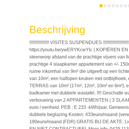
Beschrijving
!!!!!!!!!!!!!!!!! VISITES SUSPENDUES !!!!!!!!!!!!!!!!!!!!!
https://youtu.be/ywERYKcwYlc ( KOPIËREN EN
steenworp afstand van de prachtige vijvers va
prachtige 4 slaapkamer appartement van +/- 15
ruime inkomhal van 9m² die uitgeeft op een lic
van 10m², een halfopen keuken met ontbijthoek
TERRAS van 10m² (17m², 12m², 10m² en 6m²), ee
badkamer met dubbele wastafel. !!!! Geschatte waa
verbouwing van 2 APPARTEMENTEN ( 3 SLAA
euro / eenheid. PEB : E 233 -kWh/jaar. Gemeensch
dubbele beglazing Kosten: 433euro/maand (verw
190euro/maand (FDR) GRATIS BIJ DE AKTE. Lie
EN NIET CONTRACTUEEL Meer info: 0479.113.11