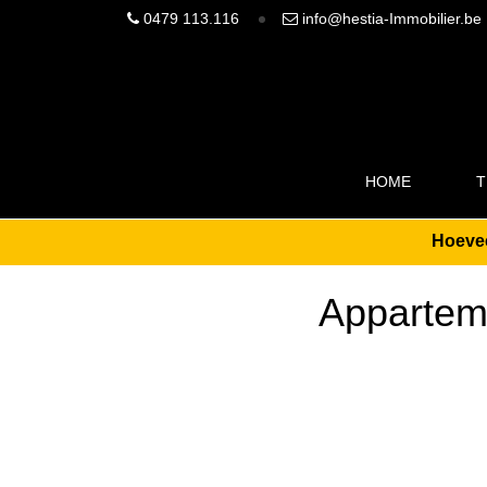
0479 113.116
info@hestia-Immobilier.be
HOME
T
Hoevee
Apparteme