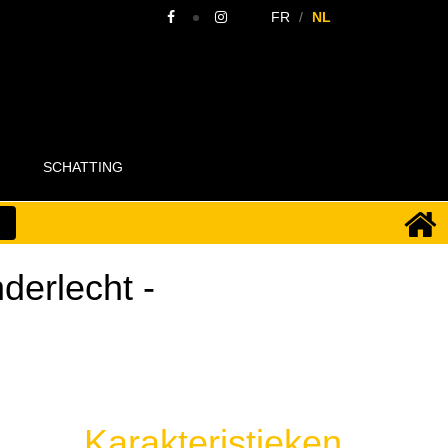
FR
NL
SCHATTING
derlecht
-
Karakteristieken