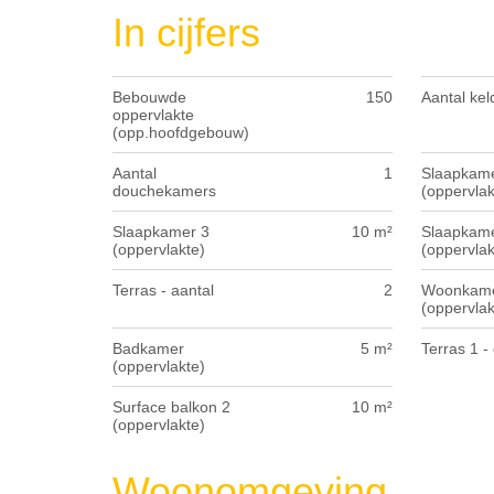
In cijfers
Bebouwde
150
Aantal kel
oppervlakte
(opp.hoofdgebouw)
Aantal
1
Slaapkame
douchekamers
(oppervlak
Slaapkamer 3
10 m²
Slaapkame
(oppervlakte)
(oppervlak
Terras - aantal
2
Woonkam
(oppervlak
Badkamer
5 m²
Terras 1 - 
(oppervlakte)
Surface balkon 2
10 m²
(oppervlakte)
Woonomgeving