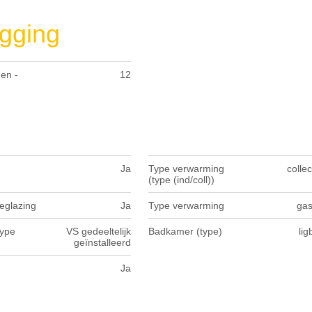
gging
en -
12
Ja
Type verwarming
collec
(type (ind/coll))
eglazing
Ja
Type verwarming
gas
type
VS gedeeltelijk
Badkamer (type)
li
geïnstalleerd
Ja