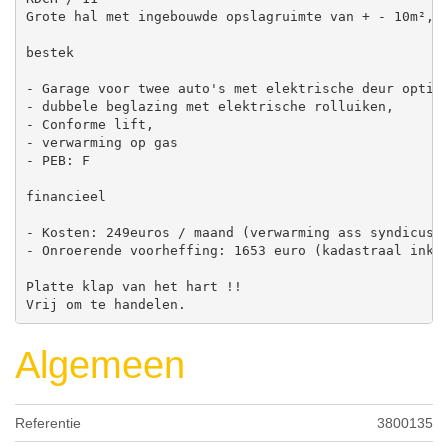
Grote hal met ingebouwde opslagruimte van + - 10m², 
bestek

- Garage voor twee auto's met elektrische deur option
- dubbele beglazing met elektrische rolluiken,

- Conforme lift,

- verwarming op gas

- PEB: F

financieel

- Kosten: 249euros / maand (verwarming ass syndicus, 
- Onroerende voorheffing: 1653 euro (kadastraal inkom
Platte klap van het hart !!

Vrij om te handelen.
Algemeen
Referentie
3800135