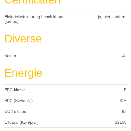
Elektriciteitskeuring beschikbaar
ja, niet conform
(ja/nee)
Diverse
Kelder
Ja
Energie
EPC-klasse
F
EPC (Kwh/m²/j)
316
CO2 uitstoot
63
E totaal (Kwh/jaar)
32198