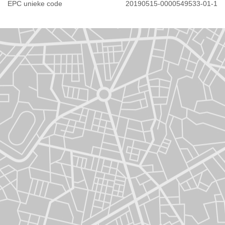
EPC unieke code
20190515-0000549533-01-1