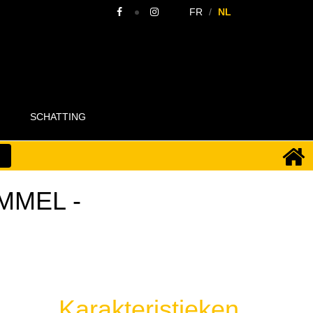
FR
NL
SCHATTING
EMMEL
-
Karakteristieken