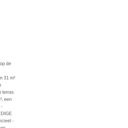
op de
an 31 m²
n
 terras
², een
 -
LEDIGE
cieel -
uro