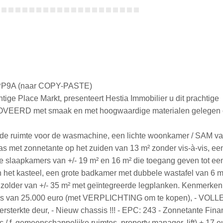
LnPP9A (naar COPY-PASTE)
ge Place Markt, presenteert Hestia Immobilier u dit prachtige
VEERD met smaak en met hoogwaardige materialen gelegen 
erde ruimte voor de wasmachine, een lichte woonkamer / SAM v
as met zonnetante op het zuiden van 13 m² zonder vis-à-vis, ee
 slaapkamers van +/- 19 m² en 16 m² die toegang geven tot een
an het kasteel, een grote badkamer met dubbele wastafel van 6 m
te zolder van +/- 35 m² met geïntegreerde legplanken. Kenmerken
 prijs van 25.000 euro (met VERPLICHTING om te kopen), - VOL
rkte deur, - Nieuw chassis !!! - EPC: 243 - Zonnetante Finan
 / f, gemeenschappelijke ruimtes, property manager, lift) + 17 e