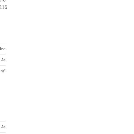
.116
Nee
Ja
 m²
Ja