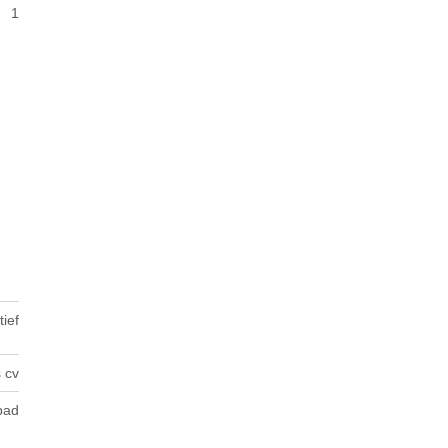
1
tief
 cv
bad