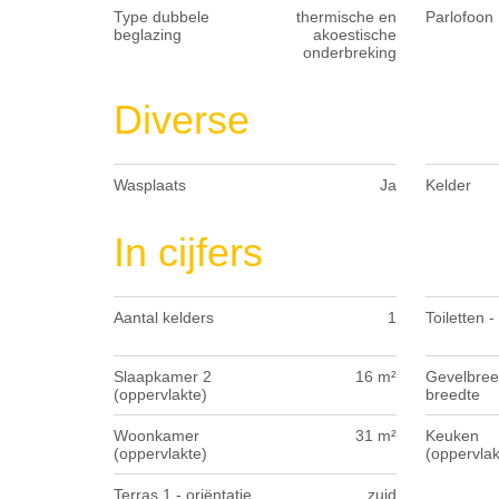
Type dubbele
thermische en
Parlofoon
beglazing
akoestische
onderbreking
Diverse
Wasplaats
Ja
Kelder
In cijfers
Aantal kelders
1
Toiletten -
Slaapkamer 2
16 m²
Gevelbree
(oppervlakte)
breedte
Woonkamer
31 m²
Keuken
(oppervlakte)
(oppervlak
Terras 1 - oriëntatie
zuid