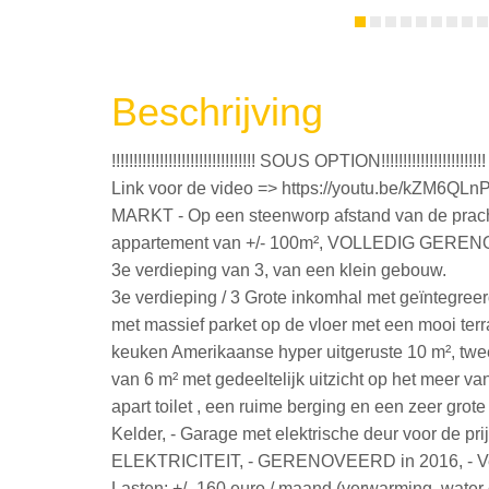
Beschrijving
!!!!!!!!!!!!!!!!!!!!!!!!!!!!!!!!! SOUS OPTION!!!!!!!!!!!!!!!!!!!!!!!!
Link voor de video => https://youtu.be/kZM6Q
MARKT - Op een steenworp afstand van de prachti
appartement van +/- 100m², VOLLEDIG GERENO
3e verdieping van 3, van een klein gebouw.
3e verdieping / 3 Grote inkomhal met geïntegre
met massief parket op de vloer met een mooi terr
keuken Amerikaanse hyper uitgeruste 10 m², twee
van 6 m² met gedeeltelijk uitzicht op het meer v
apart toilet , een ruime berging en een zeer gro
Kelder, - Garage met elektrische deur voor de
ELEKTRICITEIT, - GERENOVEERD in 2016, - Verste
Lasten: +/- 160 euro / maand (verwarming, water c