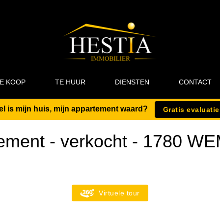
E KOOP
TE HUUR
DIENSTEN
CONTACT
l is mijn huis, mijn appartement waard?
Gratis evaluatie
ement - verkocht
-
1780 W
Virtuele tour