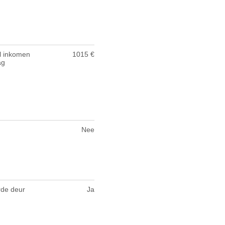
l inkomen
1015 €
ag
Nee
de deur
Ja