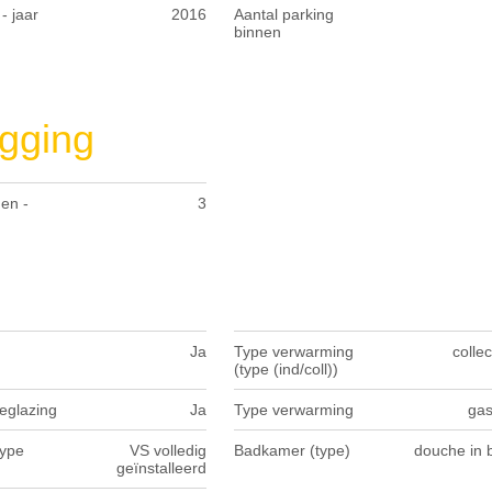
- jaar
2016
Aantal parking
binnen
gging
en -
3
Ja
Type verwarming
collec
(type (ind/coll))
eglazing
Ja
Type verwarming
gas
type
VS volledig
Badkamer (type)
douche in 
geïnstalleerd