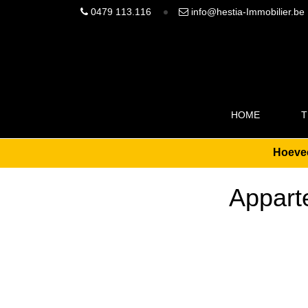
0479 113.116
info@hestia-Immobilier.be
HOME
T
Hoevee
Appart