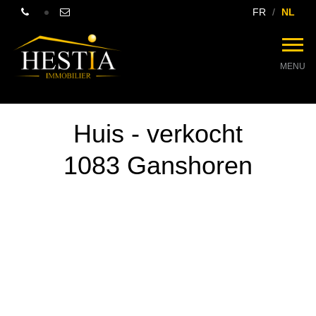
FR
NL
MENU
Huis - verkocht
1083 Ganshoren