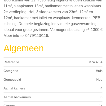
woonkamer van 22m², volledig ingerichte open keuken van
11m², slaapkamer 13m², badkamer met toilet en wasplaats.
2e verdieping: Hal, 3 slaapkamers van 23m², 12m² en
12m², badkamer met toilet en wasplaats. kenmerken: PEB
is bezig. Dubbele beglazing Individuele gasverwarming.
Ideaal voor grote gezinnen. Vermogensbelasting +/- 1300 €
Meer info => 0479/113/116.
Algemeen
Referentie
3743764
Categorie
Huis
Gemeubeld
Nee
Aantal kamers
4
Aantal badkamers
3
Garage
Ja