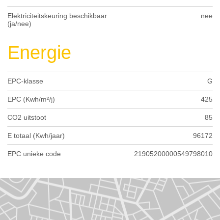
Elektriciteitskeuring beschikbaar
nee
(ja/nee)
Energie
EPC-klasse
G
EPC (Kwh/m²/j)
425
CO2 uitstoot
85
E totaal (Kwh/jaar)
96172
EPC unieke code
21905200000549798010