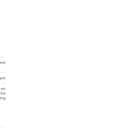
ueel
gas
 en
che
ing