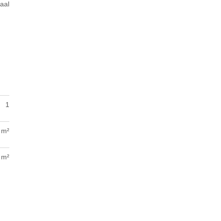
aal
1
 m²
 m²