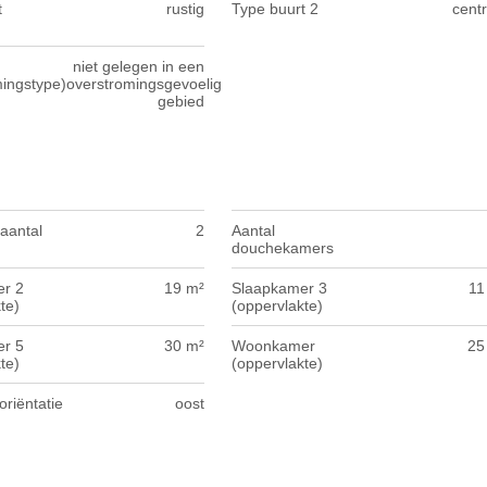
t
rustig
Type buurt 2
centr
niet gelegen in een
mingstype)
overstromingsgevoelig
gebied
 aantal
2
Aantal
douchekamers
r 2
19 m²
Slaapkamer 3
11
te)
(oppervlakte)
r 5
30 m²
Woonkamer
25
te)
(oppervlakte)
oriëntatie
oost