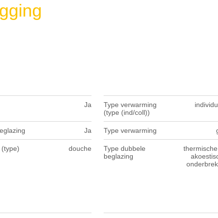
gging
Ja
Type verwarming
individ
(type (ind/coll))
eglazing
Ja
Type verwarming
(type)
douche
Type dubbele
thermische
beglazing
akoestis
onderbrek