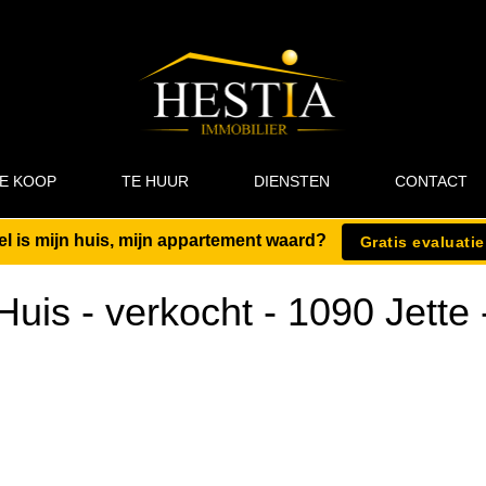
E KOOP
TE HUUR
DIENSTEN
CONTACT
l is mijn huis, mijn appartement waard?
Gratis evaluatie
Huis - verkocht
-
1090 Jette