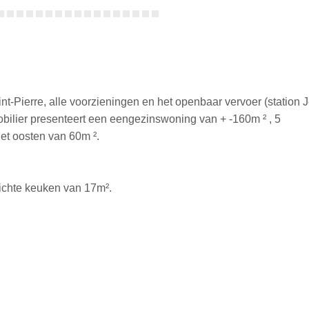
-Pierre, alle voorzieningen en het openbaar vervoer (station J
obilier presenteert een eengezinswoning van + -160m ² , 5
et oosten van 60m ².
richte keuken van 17m².