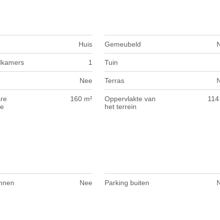
Huis
Gemeubeld
dkamers
1
Tuin
Nee
Terras
re
160 m²
Oppervlakte van
114
te
het terrein
innen
Nee
Parking buiten