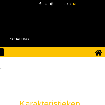
FR
NL
SCHATTING
-
Karakteristieken