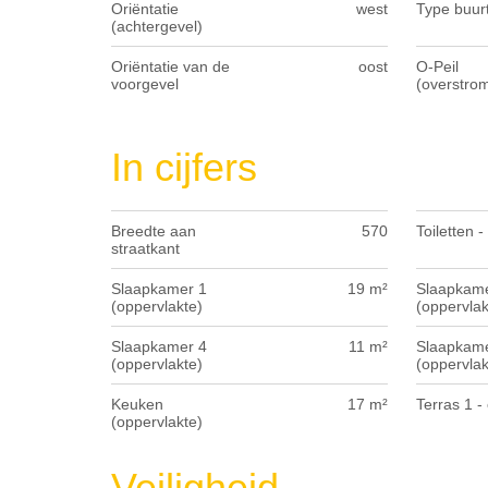
Oriëntatie
west
Type buur
(achtergevel)
Oriëntatie van de
oost
O-Peil
voorgevel
(overstro
In cijfers
Breedte aan
570
Toiletten -
straatkant
Slaapkamer 1
19 m²
Slaapkame
(oppervlakte)
(oppervlak
Slaapkamer 4
11 m²
Slaapkame
(oppervlakte)
(oppervlak
Keuken
17 m²
Terras 1 - 
(oppervlakte)
Veiligheid